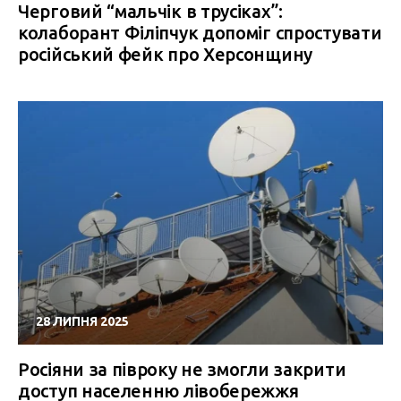
Черговий “мальчік в трусіках”:
колаборант Філіпчук допоміг спростувати
російський фейк про Херсонщину
28 ЛИПНЯ 2025
Росіяни за півроку не змогли закрити
доступ населенню лівобережжя