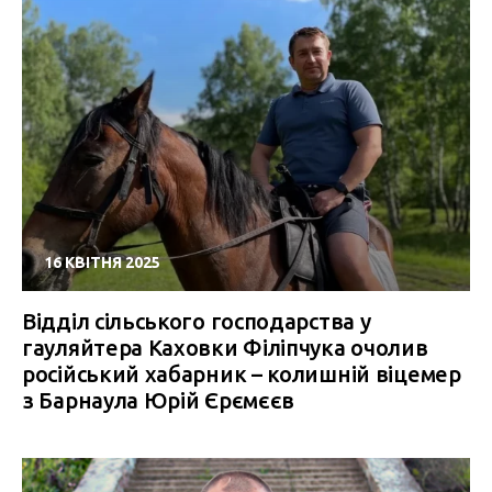
16 КВІТНЯ 2025
Відділ сільського господарства у
гауляйтера Каховки Філіпчука очолив
російський хабарник – колишній віцемер
з Барнаула Юрій Єрємєєв