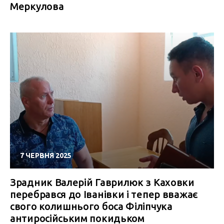
Меркулова
7 ЧЕРВНЯ 2025
Зрадник Валерій Гаврилюк з Каховки
перебрався до Іванівки і тепер вважає
свого колишнього боса Філіпчука
антиросійським покидьком