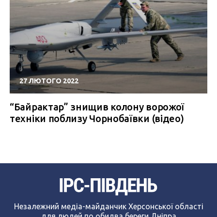
27 ЛЮТОГО 2022
“Байрактар” знищив колону ворожої
техніки поблизу Чорнобаївки (відео)
Незалежний медіа-майданчик Херсонської області
для людей по обидва береги Дніпра