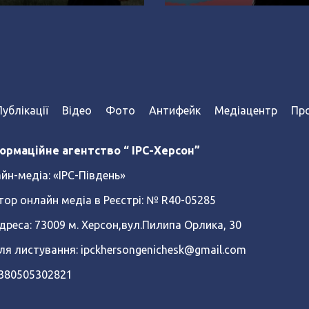
я (Відео)
стали каратистами (
Публікації
Відео
Фото
Антифейк
Медіацентр
Про
ормаційне агентство “ IPC-Херсон”
йн-медіа:
«ІРС-Південь»
тор онлайн медіа в Реєстрі: № R40-05285
реса: 73009 м. Херсон,вул.Пилипа Орлика, 30
ля листування: ipckhersongenichesk@gmail.com
+380505302821