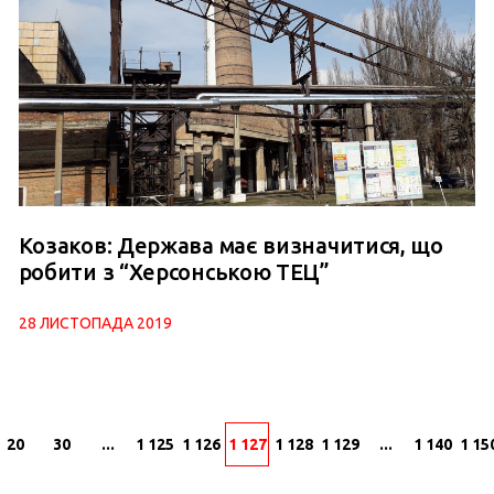
Козаков: Держава має визначитися, що
робити з “Херсонською ТЕЦ”
28 ЛИСТОПАДА 2019
20
30
...
1 125
1 126
1 127
1 128
1 129
...
1 140
1 15