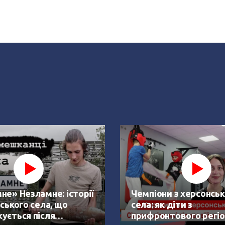
не» Незламне: історії
Чемпіони з херсонськ
ського села, що
села: як діти з
ується після
прифронтового регіо