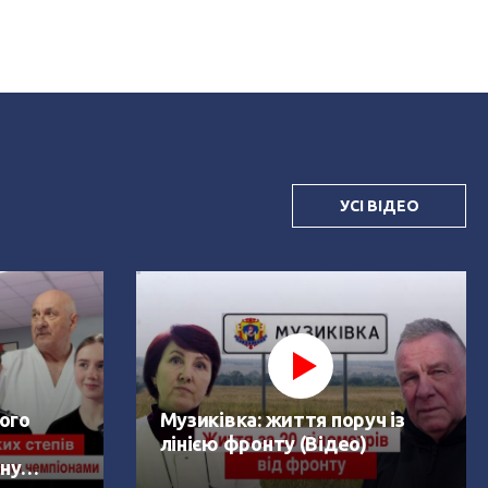
УСІ ВІДЕО
ого
Музиківка: життя поруч із
лінією фронту (Відео)
ну