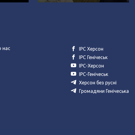
Відео)
 нас
ІРС Херсон
ІРС Генічеськ
ІРС-Херсон
ІРС-Генічеськ
Херсон без русні
Громадяни Генічеська