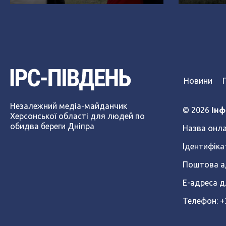
господарювати на
знищенн
Херсонщині (Відео)
Новини
Незалежний медіа-майданчик
© 2026
Інф
Херсонської області для людей по
обидва береги Дніпра
Назва онла
Ідентифіка
Поштова ад
Е-адреса д
Телефон: 