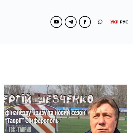
УКР
РУС