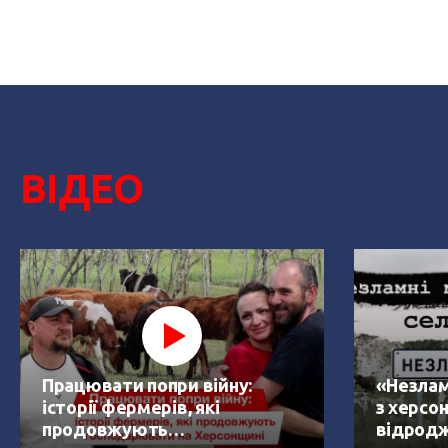
ВІДЕО
Працювати попри війну:
«Незлам
історії фермерів, які
з херсон
продовжують
відродж