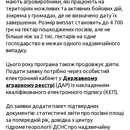
мають агровиробники, які працюють на
територіях можливих та активних бойових дій,
зокрема у громадах, де не визначено дату їх
завершення. Розмір виплат становить до 4 700
грн на гектар пошкоджених посівів, але не
більше ніж за 2 тис. гектарів на одне
господарство в межах одного надзвичайного
випадку.
Цього року програма також продовжує діяти.
Подати заявку потрібно через особистий
електронний кабінет у
Державному
аграрному реєстрі
(ДАР) із накладенням
кваліфікованого електронного підпису (КЕП).
До заявки додати пакет підтвердних
документів: статистичні звіти про посівні площі
за попередній рік, довідка з центру
гідрометеорології ДСНС про надзвичайну