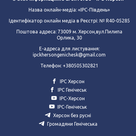
Назва онлайн-медіа:
«ІРС-Південь»
Ідентифікатор онлайн медіа в Реєстрі: № R40-05285
Поштова адреса: 73009 м. Херсон,вул.Пилипа
Орлика, 30
Е-адреса для листування:
ipckhersongenichesk@gmail.com
Телефон: +380505302821
ІРС Херсон
ІРС Генічеськ
ІРС-Херсон
ІРС-Генічеськ
Херсон без русні
Громадяни Генічеська