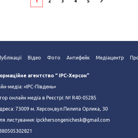
1
2
3
4
5
Публікації
Відео
Фото
Антифейк
Медіацентр
Про
ормаційне агентство “ IPC-Херсон”
йн-медіа:
«ІРС-Південь»
тор онлайн медіа в Реєстрі: № R40-05285
реса: 73009 м. Херсон,вул.Пилипа Орлика, 30
ля листування: ipckhersongenichesk@gmail.com
+380505302821