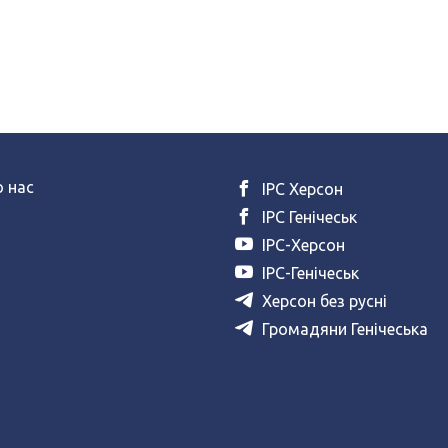
 нас
ІРС Херсон
ІРС Генічеськ
ІРС-Херсон
ІРС-Генічеськ
Херсон без русні
Громадяни Генічеська