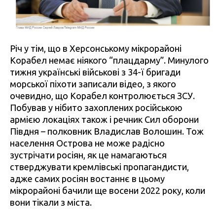
Річ у тім, що в Херсонському мікрорайоні
Корабел немає ніякого “плацдарму”. Минулого
тижня українські військові з 34-ї бригади
морської піхоти записали відео, з якого
очевидно, що Корабел контролюється ЗСУ.
Побував у нібито захоплених російською
армією локаціях також і речник Сил оборони
Півдня – полковник Владислав Волошин. Тож
населення Острова не може радісно
зустрічати росіян, як це намагаються
стверджувати кремлівські пропагандисти,
адже самих росіян востаннє в цьому
мікрорайоні бачили ще восени 2022 року, коли
вони тікали з міста.