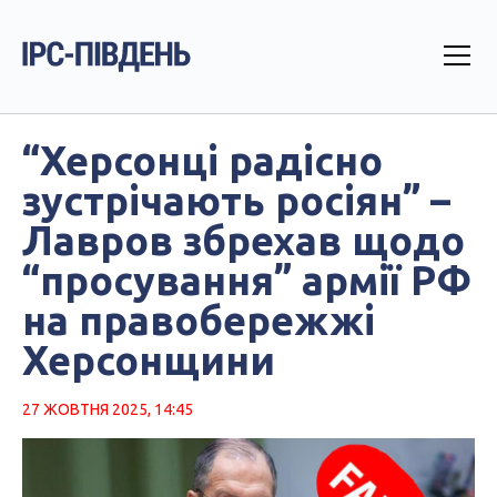
“Херсонці радісно
зустрічають росіян” –
Лавров збрехав щодо
“просування” армії РФ
на правобережжі
Херсонщини
27 ЖОВТНЯ 2025, 14:45