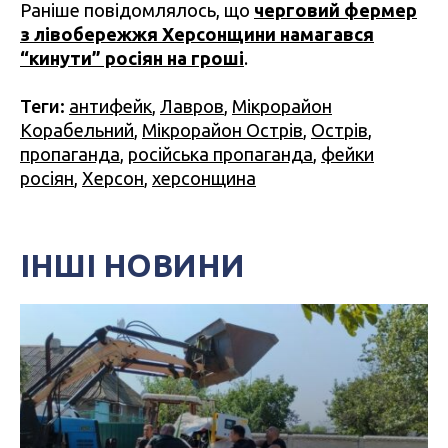
Раніше повідомлялось, що
черговий фермер
з лівобережжя Херсонщини намагався
“кинути” росіян на гроші
.
Теги:
антифейк
,
Лавров
,
Мікрорайон
Корабельний
,
Мікрорайон Острів
,
Острів
,
пропаганда
,
російська пропаганда
,
фейки
росіян
,
Херсон
,
херсонщина
ІНШІ НОВИНИ