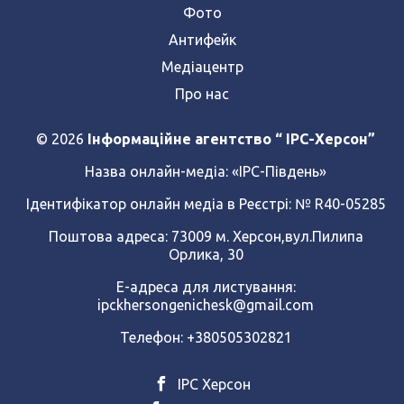
Фото
Антифейк
Медіацентр
Про нас
© 2026
Інформаційне агентство “ IPC-Херсон”
Назва онлайн-медіа:
«ІРС-Південь»
Ідентифікатор онлайн медіа в Реєстрі: № R40-05285
Поштова адреса: 73009 м. Херсон,вул.Пилипа
Орлика, 30
Е-адреса для листування:
ipckhersongenichesk@gmail.com
Телефон: +380505302821
ІРС Херсон