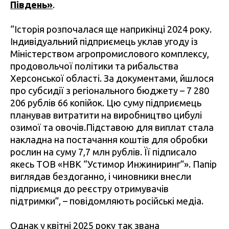
Південь»
.
“Історія розпочалася ще наприкінці 2024 року.
Індивідуальний підприємець уклав угоду із
Міністерством агропромислового комплексу,
продовольчої політики та рибальства
Херсонської області. За документами, йшлося
про субсидії з регіонального бюджету – 7 280
206 рублів 66 копійок. Цю суму підприємець
планував витратити на виробництво цибулі
озимої та овочів.Підставою для виплат стала
накладна на постачання коштів для обробки
рослин на суму 7,7 млн рублів. Її підписало
якесь ТОВ «НВК “Устимор Инжиниринг”». Папір
виглядав бездоганно, і чиновники внесли
підприємця до реєстру отримувачів
підтримки”, – повідомляють російські медіа.
Однак у квітні 2025 року так звана