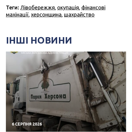
Теги:
Лівобережжя
,
окупація
,
фінансові
махінації
,
херсонщина
,
шахрайство
ІНШІ НОВИНИ
6 СЕРПНЯ 2026