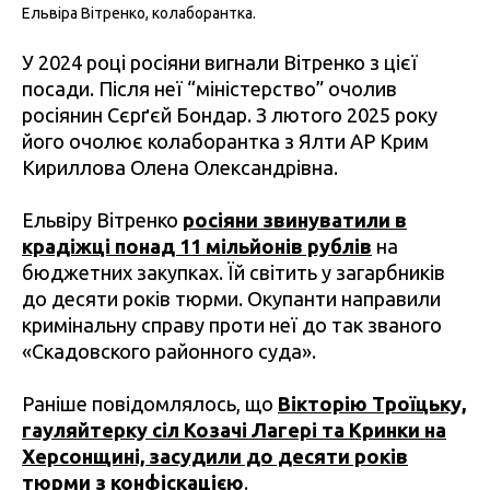
Ельвіра Вітренко, колаборантка.
У 2024 році росіяни вигнали Вітренко з цієї
посади. Після неї “міністерство” очолив
росіянин Сєрґєй Бондар. З лютого 2025 року
його очолює колаборантка з Ялти АР Крим
Кириллова Олена Олександрівна.
Ельвіру Вітренко
росіяни звинуватили в
крадіжці понад 11 мільйонів рублів
на
бюджетних закупках. Їй світить у загарбників
до десяти років тюрми. Окупанти направили
кримінальну справу проти неї до так званого
«Скадовского районного суда».
Раніше повідомлялось, що
Вікторію Троїцьку,
гауляйтерку сіл Козачі Лагері та Кринки на
Херсонщині, засудили до десяти років
тюрми з конфіскацією
.