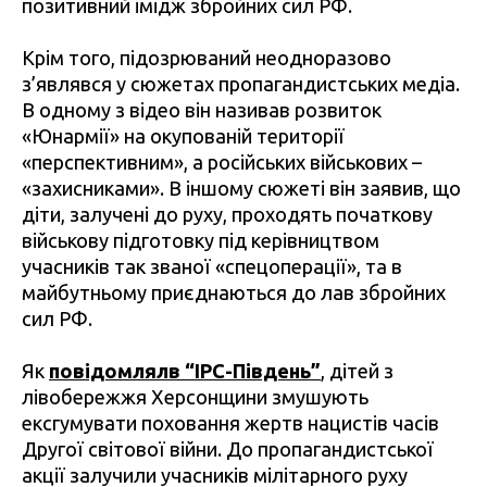
позитивний імідж збройних сил РФ.
Крім того, підозрюваний неодноразово
з’являвся у сюжетах пропагандистських медіа.
В одному з відео він називав розвиток
«Юнармії» на окупованій території
«перспективним», а російських військових –
«захисниками». В іншому сюжеті він заявив, що
діти, залучені до руху, проходять початкову
військову підготовку під керівництвом
учасників так званої «спецоперації», та в
майбутньому приєднаються до лав збройних
сил РФ.
Як
повідомлялв “IPC-Південь”
, дітей з
лівобережжя Херсонщини змушують
ексгумувати поховання жертв нацистів часів
Другої світової війни. До пропагандистської
акції залучили учасників мілітарного руху