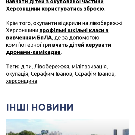
навчати дітей з окупованої частини
Херсонщини користуватись зброєю
.
Крім того, окупанти відкрили на лівобережжі
Херсонщини
профільні шкільні класи з
вивченням БпЛА
, де за допомогою
комп’ютерної гри
вчать дітей керувати
дронами-камікадзе
.
Теги:
діти
,
Лівобережжя
,
мілітаризація
,
окупація
,
Серафим Іванов
,
Сєрафім Іванов
,
херсонщина
ІНШІ НОВИНИ