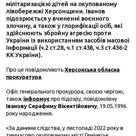
мілітаризацією дітей на окупованому
лівобережжі Херсонщини. Іванов
підозрюється у вчиненні воєнного
злочину, а також у глорифікації осіб, які
здійснюють збройну агресію проти
України із використанням засобів масової
інформації (ч.2 ст.28, ч.1 ст.438, ч.3 ст.436-2
КК України).
Про це повідомляють
Херсонська обласна
прокуратура
.
Офіс генерального прокурора, своєю чергою,
також
інформує
про підозру, повідомлену
Іванову Серафиму Вікентійовичу
, 19.05.1996
року народження.
«За даними слідства, у листопаді 2022 року в
тимчасово окупованому місті Генічеськ