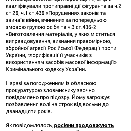
кваліфікували протиправні дії фігуранта за ч.2
ст.28, ч.1 ст.438 «Порушеннях законів та
звичаїв війни, вчинених за попередньою
змовою групою осіб» та ч.3 ст.436-2
«Виготовлення матеріалів, у яких міститься
виправдовування, визнання правомірною,
збройної агресії Російської Федерації проти
України, глорифікації її учасників з
використанням засобів масової інформації»
Кримінального кодексу України.
Наразі за погодженням із обласною
прокуратурою зловмиснику заочно
повідомлено про підозру. Йому загрожує
позбавлення волі на строк від восьми до
дванадцяти років.
Як повідомлялось,
росіяни продовжують