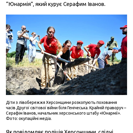
“Юнармія”, який курує Серафим Іванов.
Діти з лівобережжя Херсонщини розкопують поховання
часів Другої світової війни біля Генічеська. Крайній праворуч –
Серафім Іванов, начальник херсонського штабу «Юнармії».
Фото: окупаційні медіа.
Як повідомляє поліція Херсонщини, слідчі