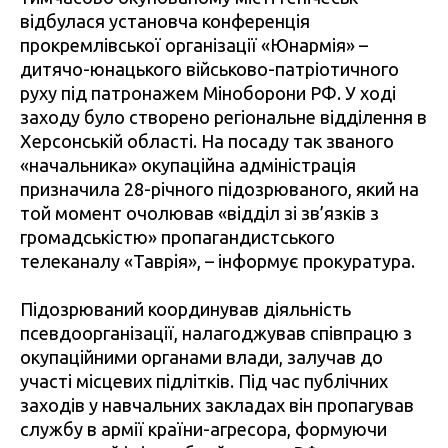
відбулася установча конференція
прокремлівської організації «Юнармія» –
дитячо-юнацького військово-патріотичного
руху під патронажем Міноборони РФ. У ході
заходу було створено регіональне відділення в
Херсонській області. На посаду так званого
«начальника» окупаційна адміністрація
призначила 28-річного підозрюваного, який на
той момент очолював «відділ зі зв’язків з
громадськістю» пропагандистського
телеканалу «Таврія», – інформує прокуратура.
Підозрюваний координував діяльність
псевдоорганізації, налагоджував співпрацю з
окупаційними органами влади, залучав до
участі місцевих підлітків. Під час публічних
заходів у навчальних закладах він пропагував
службу в армії країни-агресора, формуючи