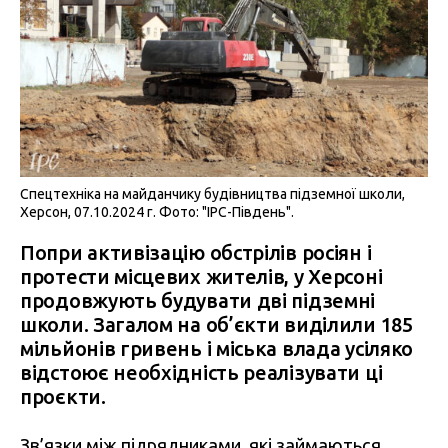
Спецтехніка на майданчику будівництва підземної школи,
Херсон, 07.10.2024 г. Фото: "IPC-Південь".
Попри активізацію обстрілів росіян і
протести місцевих жителів, у Херсоні
продовжують будувати дві підземні
школи. Загалом на об’єкти виділили 185
мільйонів гривень і міська влада усіляко
відстоює необхідність реалізувати ці
проєкти.
Зв’язки між підрядниками, які займаються