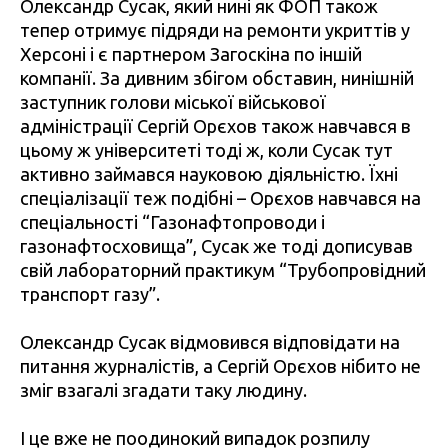
Олександр Сусак, який нині як ФОП також
тепер отримує підряди на ремонти укриттів у
Херсоні і є партнером Загоскіна по іншій
компанії. За дивним збігом обставин, нинішній
заступник голови міської військової
адміністрації Сергій Орєхов також навчався в
цьому ж університеті тоді ж, коли Сусак тут
активно займався науковою діяльністю. Їхні
спеціалізації теж подібні – Орєхов навчався на
спеціальності “Газонафтопроводи і
газонафтосховища”, Сусак же тоді дописував
свій лабораторний практикум “Трубопровідний
транспорт газу”.
Олександр Сусак відмовився відповідати на
питання журналістів, а Сергій Орєхов нібито не
зміг взагалі згадати таку людину.
І це вже не поодинокий випадок розпилу