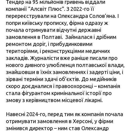
Тендер на 95 мільйонів гривень віддали
компанії “Алсвіт Плюс”. З 2022-го її
перереєстрували на Олександра Солов’яна. І
попри київську прописку, фірма одразу ж
почала отримувати відчутні державні
замовлення в Полтаві. Займалася і дрібним
ремонтом доріг, і прибудинковими
територіями, і реконструкціями медичних
закладів. Журналісти вже раніше писали про
нового дивного улюбленця полтавської влади,
знайшовши в їхніх замовленнях і задерті ціни, і
зірвані терміни здачі об’єктів. До медійників
скоро доєдналися і правоохоронці – компанія
стала фігурантом кримінальної історії про
змову з керівництвом місцевої лікарні.
Навесні 2024-го, перед тим як компанія почала
отримувати замовлення в Херсоні, у фірми
змінився директор – ним став Олександр