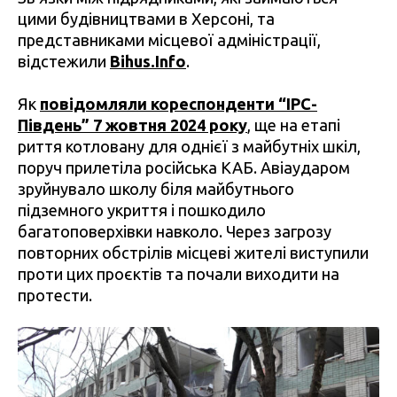
цими будівництвами в Херсоні, та
представниками місцевої адміністрації,
відстежили
Bihus.Info
.
Як
повідомляли кореспонденти “IPC-
Південь” 7 жовтня 2024 року
, ще на етапі
риття котловану для однієї з майбутніх шкіл,
поруч прилетіла російська КАБ. Авіаударом
зруйнувало школу біля майбутнього
підземного укриття і пошкодило
багатоповерхівки навколо. Через загрозу
повторних обстрілів місцеві жителі виступили
проти цих проєктів та почали виходити на
протести.