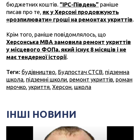
бюджетних коштів.
“IPC-Південь”
раніше
писав про те,
як у Херсоні продовжують
«розпилювати» гроші на ремонтах укриттів
.
Крім того, раніше повідомлялось, що
Херсонська МВА замовила ремонт укриттів
у місцевого ФОПа, який існує 8 місяців і не
має тендерної історії
.
Теги:
будівництво
,
Будпостач СТСВ
,
підземна
школа
,
підземні школи
,
ремонт укриттів
,
роман
мрочко
,
укриття
,
Херсон
,
школа
ІНШІ НОВИНИ