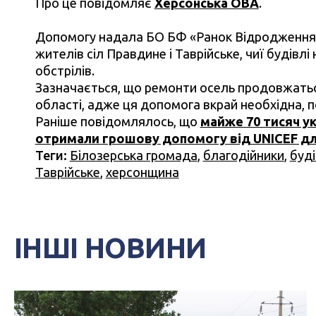
Про це повідомляє
Херсонська ОВА
.
Допомогу надала БО БФ «Ранок Відродження» 
жителів сіл Правдине і Таврійське, чиї будів
обстрілів.
Зазначається, що ремонти осель продовжаться
області, адже ця допомога вкрай необхідна, 
Раніше повідомлялось, що
майже 70 тисяч у
отримали грошову допомогу від UNICEF д
Теги:
Білозерська громада
,
благодійники
,
буді
Таврійське
,
херсонщина
ІНШІ НОВИНИ