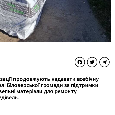
Facebook
Twitter
Telegra
нізації продовжують надавати всебічну
і Білозерської громади за підтримки
вельні матеріали для ремонту
дівель.