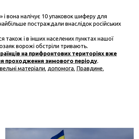
і вона налічує 10 упаковок шиферу для
лі найбільше постраждали внаслідок російських
 також і в інших населених пунктах нашої
позаяк ворожі обстріли тривають.
країнців на прифронтових територіях вже
ля проходження зимового періоду
.
вельні матеріали
,
допомога
,
Правдине
,