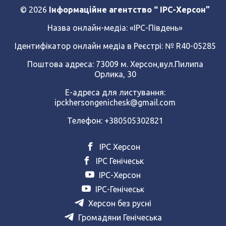
© 2026
Інформаційне агентство “ IPC-Херсон”
Назва онлайн-медіа:
«ІРС-Південь»
Ідентифікатор онлайн медіа в Реєстрі: № R40-05285
Поштова адреса: 73009 м. Херсон,вул.Пилипа
Орлика, 30
Е-адреса для листування:
ipckhersongenichesk@gmail.com
Телефон: +380505302821
ІРС Херсон
ІРС Генічеськ
ІРС-Херсон
ІРС-Генічеськ
Херсон без русні
Громадяни Генічеська