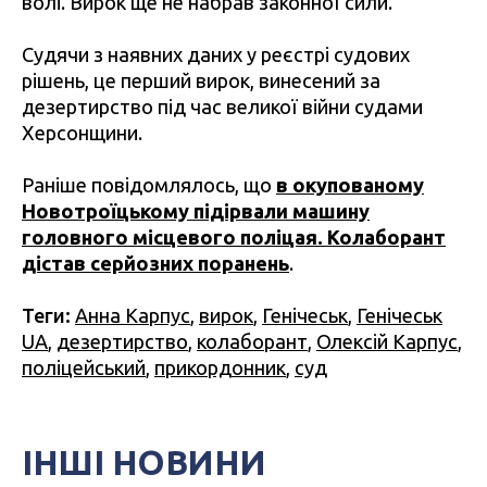
волі. Вирок ще не набрав законної сили.
Судячи з наявних даних у реєстрі судових
рішень, це перший вирок, винесений за
дезертирство під час великої війни судами
Херсонщини.
Раніше повідомлялось, що
в окупованому
Новотроїцькому підірвали машину
головного місцевого поліцая. Колаборант
дістав серйозних поранень
.
Теги:
Анна Карпус
,
вирок
,
Генічеськ
,
Генічеськ
UA
,
дезертирство
,
колаборант
,
Олексій Карпус
,
поліцейський
,
прикордонник
,
суд
ІНШІ НОВИНИ