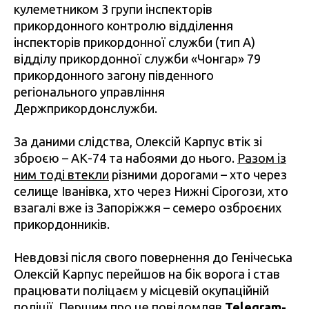
кулеметником 3 групи інспекторів
прикордонного контролю відділення
інспекторів прикордонної служби (тип А)
відділу прикордонної служби «Чонгар» 79
прикордонного загону південного
регіонального управління
Держприкордонслужби.
За даними слідства, Олексій Карпус втік зі
зброєю – АК-74 та набоями до нього.
Разом із
ним тоді втекли
різними дорогами – хто через
селище Іванівка, хто через Нижні Сірогози, хто
взагалі вже із Запоріжжя – семеро озброєних
прикордонників.
Невдовзі після свого повернення до Генічеська
Олексій Карпус перейшов на бік ворога і став
працювати поліцаєм у місцевій окупаційній
поліції. Першим про це повідомляв
Telegram-