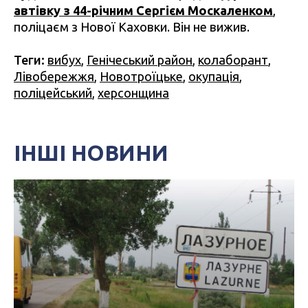
автівку з 44-річним Сергієм Москаленком
,
поліцаєм з Нової Каховки. Він не вижив.
Теги:
вибух
,
Генічеський район
,
колаборант
,
Лівобережжя
,
Новотроїцьке
,
окупація
,
поліцейський
,
херсонщина
ІНШІ НОВИНИ