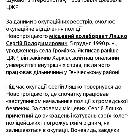
ЦЖР.
За даними з окупаційних реєстрів, очолює
окупаційне відділення поліції
Новотроїцького
місцевий колаборант
Ляшко
Сергій Володимирович
, 5 грудня 1990 р. н.,
уродженець села Громівка. Як писав раніше
ЦЖР, він закінчив Харківський національний
університет внутрішніх справ, після чого
працював дільничним у Генічеському районі.
Під час окупації Сергій Ляшко повернувся до
Новотроїцького, де спочатку працював
«заступником начальника поліції з громадської
безпеки». За словами місцевих, Сергій Ляшко
причетний до викрадень і катувань своїх колег-
поліцейських і погрожує їхнім рідним, які
залишаються в окупації. Вочевидь, завдяки