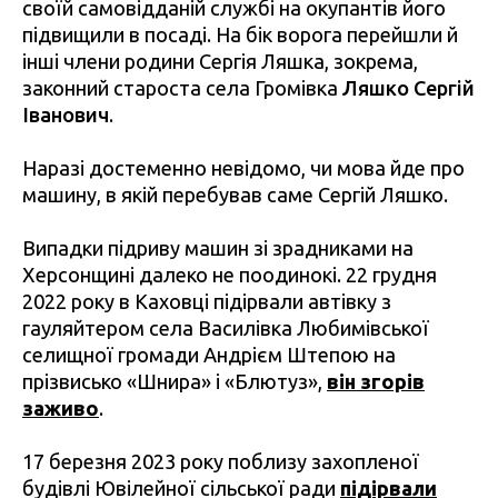
своїй самовідданій службі на окупантів його
підвищили в посаді. На бік ворога перейшли й
інші члени родини Сергія Ляшка, зокрема,
законний староста села Громівка
Ляшко Сергій
Іванович
.
Наразі достеменно невідомо, чи мова йде про
машину, в якій перебував саме Сергій Ляшко.
Випадки підриву машин зі зрадниками на
Херсонщині далеко не поодинокі. 22 грудня
2022 року в Каховці підірвали автівку з
гауляйтером села Василівка Любимівської
селищної громади Андрієм Штепою на
прізвисько «Шнира» і «Блютуз»,
він згорів
заживо
.
17 березня 2023 року поблизу захопленої
будівлі Ювілейної сільської ради
підірвали