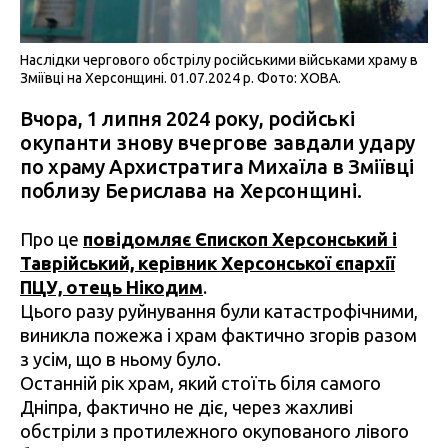
Наслідки чергового обстрілу російськими військами храму в
Зміївці на Херсонщині. 01.07.2024 р. Фото: ХОВА.
Вчора, 1 липня 2024 року, російські
окупанти знову вчергове завдали удару
по храму Архистратига Михаїла в Зміївці
поблизу Берислава на Херсонщині.
Про це
повідомляє Єпископ Херсонський і
Таврійський, керівник Херсонської єпархії
ПЦУ, отець Нікодим
.
Цього разу руйнування були катастрофічними,
виникла пожежа і храм фактично згорів разом
з усім, що в ньому було.
Останній рік храм, який стоїть біля самого
Дніпра, фактично не діє, через жахливі
обстріли з протилежного окупованого лівого