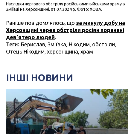
Наслідки чергового обстрілу російськими військами храму в
Зміївці на Херсонщині. 01.07.2024 р. Фото: ХОВА.
Раніше повідомлялось, що
за минулу добу на
Херсонщині через обстріли росіян поранені
девʼятеро людей
.
Теги:
Берислав
,
Зміївка
,
Нікодим
,
обстріли
,
Отець Нікодим
,
херсонщина
,
храм
ІНШІ НОВИНИ