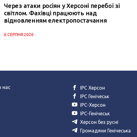
Через атаки росіян у Херсоні перебої зі
світлом. Фахівці працюють над
відновленням електропостачання
6 СЕРПНЯ 2026
 нас
ІРС Херсон
ІРС Генічеськ
ІРС-Херсон
ІРС-Генічеськ
Херсон без русні
Громадяни Генічеська