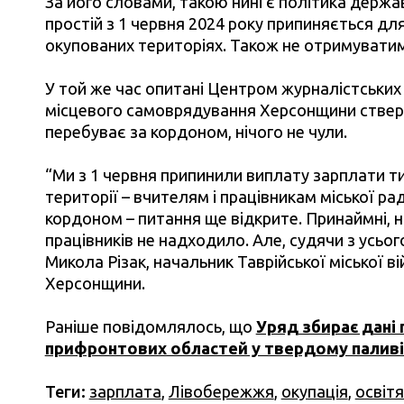
За його словами, такою нині є політика держав
простій з 1 червня 2024 року припиняється дл
окупованих територіях. Також не отримуватим
У той же час опитані Центром журналістських 
місцевого самоврядування Херсонщини стверд
перебуває за кордоном, нічого не чули.
“Ми з 1 червня припинили виплату зарплати т
території – вчителям і працівникам міської рад
кордоном – питання ще відкрите. Принаймні, 
працівників не надходило. Але, судячи з усьо
Микола Різак, начальник Таврійської міської в
Херсонщини.
Раніше повідомлялось, що
Уряд збирає дані
прифронтових областей у твердому паливі
Теги:
зарплата
,
Лівобережжя
,
окупація
,
освіт