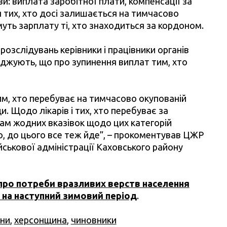
и: виплата заробітної плати, компенсації за
я тих, хто досі залишається на тимчасово
уть зарплату ті, хто знаходиться за кордоном.
розслідувань керівники і працівники органів
жують, що про зупинення виплат тим, хто
им, хто перебуває на тимчасово окупованій
и. Щодо лікарів і тих, хто перебуває за
нам жодних вказівок щодо цих категорій
го, до цього все теж йде”, – прокоментував ЦЖР
ійськової адміністрації Каховського району
 про потреби вразливих верств населення
 на наступний зимовий період
.
яни
,
херсонщина
,
чиновники