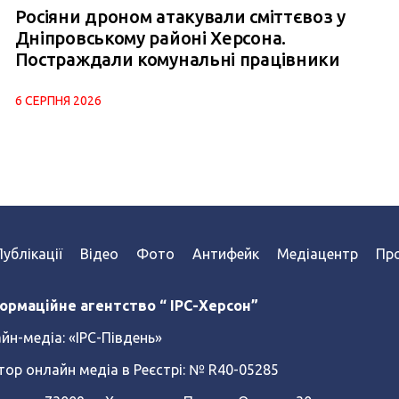
Росіяни дроном атакували сміттєвоз у
Дніпровському районі Херсона.
Постраждали комунальні працівники
6 СЕРПНЯ 2026
Публікації
Відео
Фото
Антифейк
Медіацентр
Про
ормаційне агентство “ IPC-Херсон”
йн-медіа:
«ІРС-Південь»
тор онлайн медіа в Реєстрі: № R40-05285