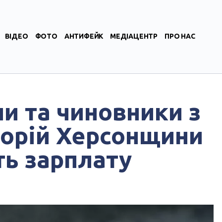
ВІДЕО
ФОТО
АНТИФЕЙК
МЕДІАЦЕНТР
ПРО НАС
ни та чиновники з
торій Херсонщини
ь зарплату