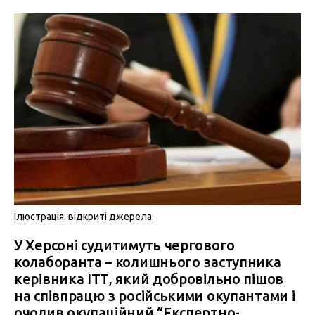
Ілюстрація: відкриті джерела.
У Херсоні судитимуть чергового
колаборанта – колишнього заступника
керівника ІТТ, який добровільно пішов
на співпрацю з російськими окупантами і
очолив окупаційний “Експертно-