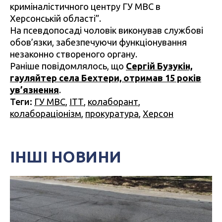
криміналістичного центру ГУ МВС в
Херсонській області”.
На псевдопосаді чоловік виконував службові
обов’язки, забезпечуючи функціонування
незаконно створеного органу.
Раніше повідомлялось, що
Сергій Бузукін,
гауляйтер села Бехтери, отримав 15 років
ув’язнення
.
Теги:
ГУ МВС
,
ІТТ
,
колаборант
,
колабораціонізм
,
прокуратура
,
Херсон
ІНШІ НОВИНИ