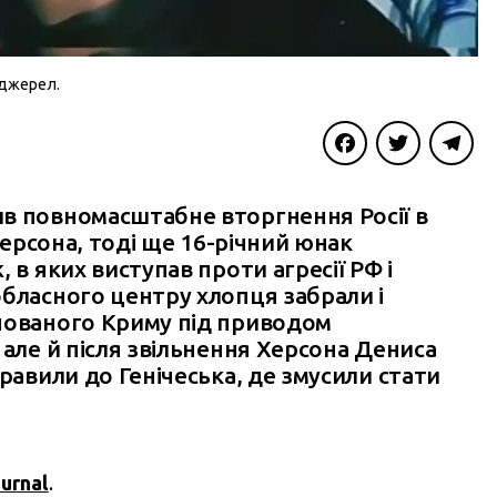
 джерел.
Facebook
Twitter
Telegra
в повномасштабне вторгнення Росії в
 Херсона, тоді ще 16-річний юнак
 в яких виступав проти агресії РФ і
обласного центру хлопця забрали і
упованого Криму під приводом
 але й після звільнення Херсона Дениса
равили до Генічеська, де змусили стати
urnal
.