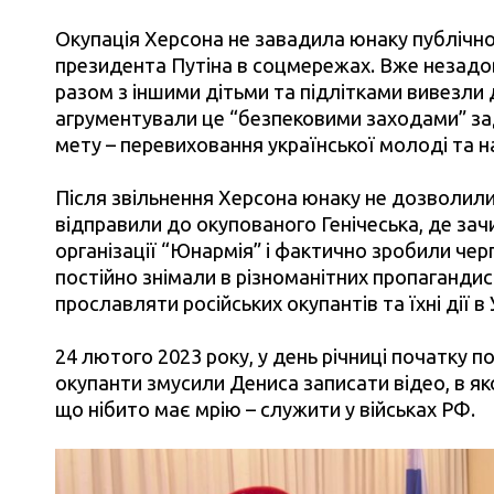
Окупація Херсона не завадила юнаку публічно
президента Путіна в соцмережах. Вже незадо
разом з іншими дітьми та підлітками вивезли 
агрументували це “безпековими заходами” зад
мету – перевиховання української молоді та н
Після звільнення Херсона юнаку не дозволили
відправили до окупованого Генічеська, де за
організації “Юнармія” і фактично зробили чер
постійно знімали в різноманітних пропаганди
прославляти російських окупантів та їхні дії в 
24 лютого 2023 року, у день річниці початку 
окупанти змусили Дениса записати відео, в яко
що нібито має мрію – служити у військах РФ.