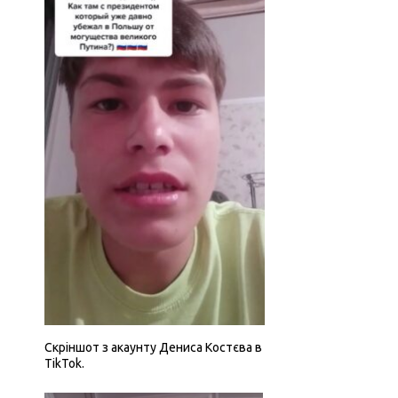
Скріншот з акаунту Дениса Костєва в
TikTok.