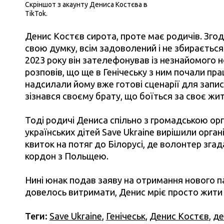
Скріншот з акаунту Дениса Костєва в
TikTok.
Денис Костєв сирота, проте має родичів. Згодо
свою думку, всім задоволений і не збирається 
2023 року він зателефонував із незнайомого 
розповів, що ще в Генічеську з ним почали пра
надсилали йому вже готові сценарії для запи
зізнався своєму брату, що боїться за своє жит
Тоді родичі Дениса спільно з громадською орг
українських дітей Save Ukraine вирішили орга
квиток на потяг до Білорусі, де волонтер згад
кордон з Польщею.
Нині юнак подав заяву на отримання нового па
довелось витримати, Денис мріє просто жит
Теги:
Save Ukraine
,
Генічеськ
,
Денис Костєв
,
де