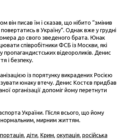
м він писав їм і сказав, що нібито “змінив
повертатись в Україну”. Однак вже у грудні
номера до свого зведеного брата. Юнак
цювати співробітники ФСБ із Москви, які
су пропагандистських відеороликів. Денис
тя і безпеку.
анізацією із порятунку викрадених Росією
нізувати юнаку втечу. Денис Костєв придбав
аної організації допоміг йому перетнути
спорта України. Після всього, що йому
и нормальним, мирним життям.
портація
,
діти
,
Крим
,
окупація
,
російська