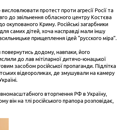
 висловлювати протест проти агресії Росії та
вго до звільнення обласного центру Костєва
до окупованого Криму. Російські загарбники
ля самих дітей, хоча насправді мали іншу
асильницьке прищеплення ідей “русского міра”.
 повернутись додому, навпаки, його
числили до лав мітіларної дитячо-юнацької
говим засобом російської пропаганди. Підлітка
стських відеороликах, де змушували на камеру
Україні.
повномасштабного вторгнення РФ в Україну,
му він на тлі російського прапора розповідає,