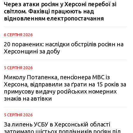
Через атаки росіян у Херсоні перебої зі
світлом. Фахівці працюють над
відновленням електропостачання
6 СЕРПНЯ 2026
20 поранених: наслідки обстрілів росіян на
Херсонщині за добу
5 СЕРПНЯ 2026
Миколу Потапенка, пенсіонера МВС із
Херсона, відправили за ґрати на 15 років за
примусову видачу російських номерних
знаків на автівки
5 СЕРПНЯ 2026
За липень УСБУ в Херсонській області
затримало шістьох поплічників росіян під