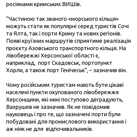
росіянами кримських ВИШів.
“
Частиною так званого «морського кільця»
можуть стати як популярні серед туристів Сочі
та Ялта, так і порти Криму та нових регіонів.
Появі круїзних маршрутів сприятиме реалізація
проєкту Азовського транспортного кільця. На
лівобережжі Херсонської області є,
наприклад, порт Скадовськ, портопункт
Хорли, а також порт Генічеськ”, – зазначив він.
Чому російським туристам мають бути цікаві
населені пункти окупованого лівобережжя
Херсонщини, які нині поступово деградують,
Вахрушев не зазначив. Як не повідомив
науковець і про те, що зазначені порти були
побудовані для промислового використання і
аж ніяк не для відпочивальників.