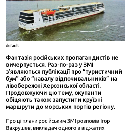
default
Фантазія російських пропагандистів не
вичерпується. Раз-по-раз у ЗМІ
з’являються публікації про “туристичний
бум” або “навалу відпочивальників” на
лівобережжі Херсонської області.
Продовжуючи цю тему, окупанти
обіцяють також запустити круїзні
маршрути до морських портів регіону.
Про ці плани російським ЗМІ розповів Ігор
Вахрушев, викладач одного з віджатих