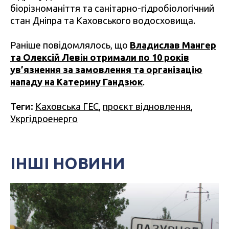
біорізноманіття та санітарно-гідробіологічний
стан Дніпра та Каховського водосховища.
Раніше повідомлялось, що
Владислав Мангер
та Олексій Левін отримали по 10 років
ув’язнення за замовлення та організацію
нападу на Катерину Гандзюк
.
Теги:
Каховська ГЕС
,
проєкт відновлення
,
Укргідроенерго
ІНШІ НОВИНИ