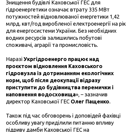
Знищення будівлі Каховської ГЕС для
гідроенергетики означає втрату 335 МВт
потужностей відновлюваної енергетики 1,42
млрд. квт/год виробленої електроенергії на рік
для енергосистеми України. Без необхідних
водних ресурсів залишились побутові
споживачі, аграрії та промисловість.
Наразі
Укргідроенерго працює над
проєктом відновлення Каховського
гідровузла із дотриманням екологічних
норм, щоб після деокупації відразу
приступити до будівництва перемички і
наповнення водосховища
», – зазначив
директор Каховської ГЕС
Олег Пащенко
.
Також під час обговорень і доповідей фахівці
особливу увагу приділили питанню впливу
підриву дамби Каховської ГЕС на