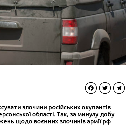
Facebook
Twitter
Telegra
ксувати злочини російських окупантів
рсонської області. Так, за минулу добу
жень щодо воєнних злочинів армії рф