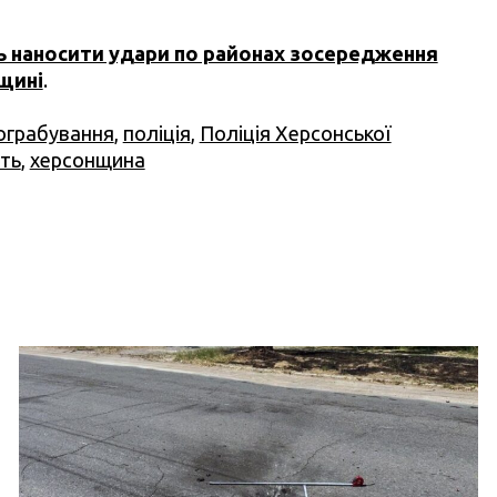
 наносити удари по районах зосередження
нщині
.
ограбування
,
поліція
,
Поліція Херсонської
ть
,
херсонщина