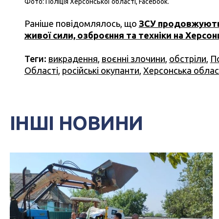
Фото: Поліція Херсонської області, Facebook.
Раніше повідомлялось, що
ЗСУ продовжують
живої сили, озброєння та техніки на Херсо
Теги:
викрадення
,
воєнні злочини
,
обстріли
,
П
Області
,
російські окупанти
,
Херсонська облас
ІНШІ НОВИНИ