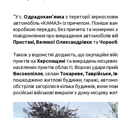
“У с.
Одрадокам’янка
з території зерносхов
автомобіль «КАМАЗ» із причепом. Пізніше ва
коробкою передач, без причепа та номерних з
повідомлення про викрадення автомобілів ві
Пристані, Великої Олександрівки
та
Чорноб
Також у відомстві додають, що окупаційні вій
пунктів на
Херсонщині
та викрадень місцевих 
населених пунктів області. Ворожі удари при
Високопілля
, селам
Токареве, Таврійське, Ів
пошкоджено житлові будинки, гаражі, автомоб
обстрілів загорілися кілька будинків, вони по
російські військові викрали з дому місцеву жи