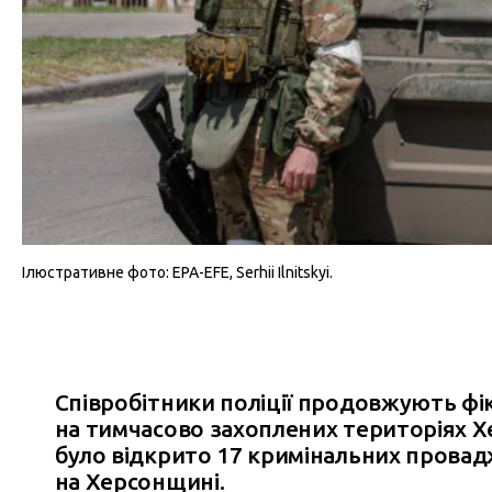
Ілюстративне фото: EPA-EFE, Serhii Ilnitskyi.
Співробітники поліції продовжують фі
на тимчасово захоплених територіях Хе
було відкрито 17 кримінальних провад
на Херсонщині.