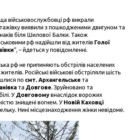
ища військовослужбовці рф викрали
нтажівку виявили з пошкодженими двигуном та
наків біля Шилової Балки. Також
йськовими рф надійшли від жителів
Голої
аївки
“, – йдеться у повідомленні.
ська рф не припиняють обстрілів населених
жителів. Російські військові обстріляли шість
йшлися по
смт. Архангельське
та
анівка
та
Довгове
. Зруйновано та
ілі. У
Довговому
внаслідок ворожих
вністю знищені вогнем. У
Новій Каховці
тельку. Нині місцезнаходження жінки невідоме.