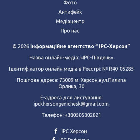
Фото
Антифейк
Медіацентр
Про нас
© 2026
Інформаційне агентство “ IPC-Херсон”
Назва онлайн-медіа:
«ІРС-Південь»
Ідентифікатор онлайн медіа в Реєстрі: № R40-05285
Поштова адреса: 73009 м. Херсон,вул.Пилипа
Орлика, 30
Е-адреса для листування:
ipckhersongenichesk@gmail.com
Телефон: +380505302821
ІРС Херсон
ІРС Генічеськ