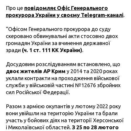
Про це
повідомляє Офіс Генерального
прокурора України у своєму Telegram-каналі
.
“Офісом Генерального прокурора до суду
скеровано обвинувальні акти стосовно двох
громадян України за вчинення державної
зради
(ч. 1 ст. 111 КК України)
.
Досудовим розслідуванням встановлено, що
двоє жителів АР Крим
у 2014 та 2020 роках
уклали контракти на проходження військової
служби у військовій частині №12676 збройних
сил Російської Федерації.
Разом з армією окупантів у лютому 2022 року
вони увійшли на територію України та брали
участь у бойових діях на території Херсонської
і Миколаївської областей.
З 25 по 28 лютого