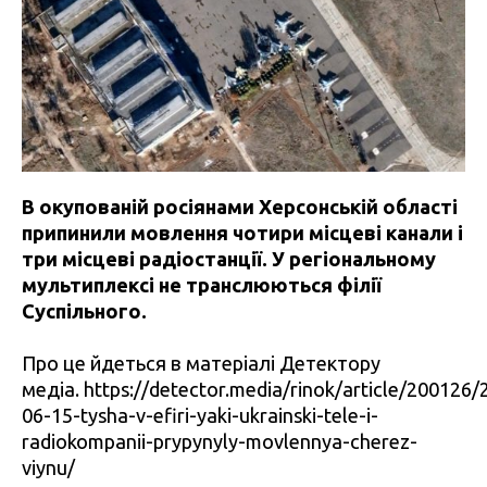
В окупованій росіянами Херсонській області
припинили мовлення чотири місцеві канали і
три місцеві радіостанції. У регіональному
мультиплексі не транслюються філії
Суспільного.
Про це йдеться в матеріалі Детектору
медіа. https://detector.media/rinok/article/200126/
06-15-tysha-v-efiri-yaki-ukrainski-tele-i-
radiokompanii-prypynyly-movlennya-cherez-
viynu/