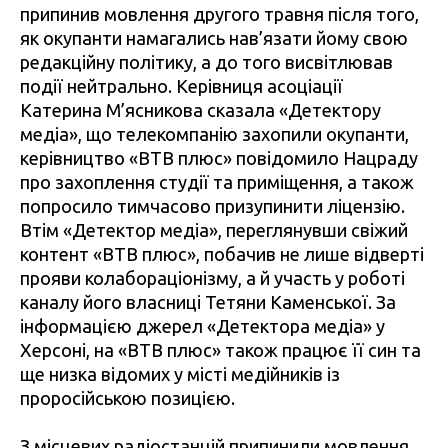
припинив мовлення другого травня після того,
як окупанти намагались нав’язати йому свою
редакційну політику, а до того висвітлював
події нейтрально. Керівниця асоціації
Катерина М’ясникова сказала «Детектору
медіа», що телекомпанію захопили окупанти,
керівництво «ВТВ плюс» повідомило Нацраду
про захоплення студії та приміщення, а також
попросило тимчасово призупинити ліцензію.
Втім «Детектор медіа», переглянувши свіжий
контент «ВТВ плюс», побачив не лише відверті
прояви колабораціонізму, а й участь у роботі
каналу його власниці Тетяни Каменської. За
інформацією джерел «Детектора медіа» у
Херсоні, на «ВТВ плюс» також працює її син та
ще низка відомих у місті медійників із
проросійською позицією.
З місцевих радіостанцій припинили мовлення