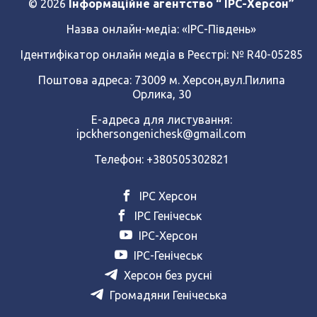
© 2026
Інформаційне агентство “ IPC-Херсон”
Назва онлайн-медіа:
«ІРС-Південь»
Ідентифікатор онлайн медіа в Реєстрі: № R40-05285
Поштова адреса: 73009 м. Херсон,вул.Пилипа
Орлика, 30
Е-адреса для листування:
ipckhersongenichesk@gmail.com
Телефон: +380505302821
ІРС Херсон
ІРС Генічеськ
ІРС-Херсон
ІРС-Генічеськ
Херсон без русні
Громадяни Генічеська