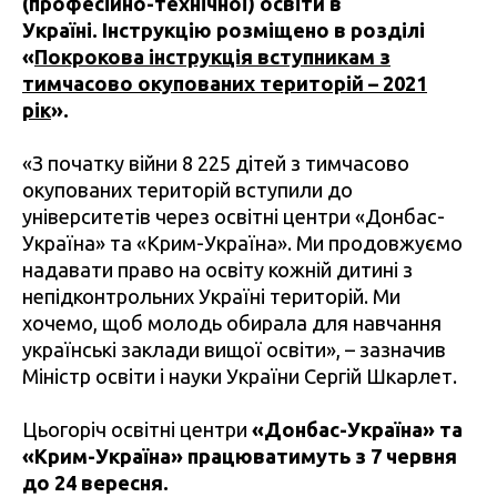
(професійно-технічної) освіти в
Україні. Інструкцію розміщено в розділі
«
Покрокова інструкція вступникам з
тимчасово окупованих територій – 2021
рік
».
«З початку війни 8 225 дітей з тимчасово
окупованих територій вступили до
університетів через освітні центри «Донбас-
Україна» та «Крим-Україна». Ми продовжуємо
надавати право на освіту кожній дитині з
непідконтрольних Україні територій. Ми
хочемо, щоб молодь обирала для навчання
українські заклади вищої освіти», – зазначив
Міністр освіти і науки України Сергій Шкарлет.
Цьогоріч освітні центри
«Донбас-Україна» та
«Крим-Україна» працюватимуть з 7 червня
до 24 вересня.