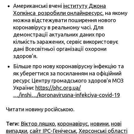
Американські вчені
інституту Джона
Хопкінса розробили онлайнресурс
, на якому
можна відстежувати поширення нового
коронавірусу в реальному часі. Для
демонстрації актуальних даних про
кількість заражених, сервіс використовує
дані Всесвітньої організації охорони
здоров’я.
Більше про нову коронавірусну інфекцію та
як уберегтися за посиланням на офіційний
ресурс Центру громадського здоров’я МОЗ
України:
https://phc.org.ua/
…/inshi…/koronavirusna-infekciya-covid-19
Читати новину російською.
Теги:
Віктор ляшко
,
коронавірус
,
новини
,
нові
випадки
,
сайт ІРС-Генічеськ
,
Херсонські області