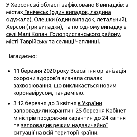
У Херсонські області зафіксовано 8 випадків: в
містах
Генічеськ (один випадок, людина
одужала)
,
Олешки (один випадок, летальний)
,
Херсон (три випадки)
, та по одному випадку
в
селі Малі Копані Голопристанського району
,
місті Таврійську та селищі Чаплинці
.
Нагадаємо:
11 березня 2020 року Всесвітня організація
охорони здоров’я визнала спалах
захворювання, що викликається новим
коронавірусом, пандемією.
З 12 березня до 3 квітня
в України
запровадили карантин
. 25 березня Кабінет
міністрів продовжив карантин до 24 квітня
та
запровадив режим надзвичайної
ситуації
на всій території країни.