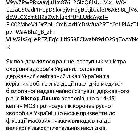
V9yv7PwPRxaayjuHm876L2GlzQ8lsUuiVixl_W0-
LzzaG50adI1HupD9kxipjVHdgButjbJuleP6A698t_lV6
dcWLGXdmtHZaZwNlup4fUrJJJdcAyz1–
El002MheV1DrZoIuCrcNAd1YDsWua2RTa0cLRlAzT
pvTWaABhZ_B_zh-
VLW2ls2qLeRFZiFqYHltiS59ECIwab89rlO2SqToAYN
R
Як повідомлялося раніше, заступник міністра
охорони здоров’я України, головний
державний санітарний лікар України та
керівник робіт з ліквідації наслідків медико-
біологічної надзвичайної ситуації державного
рівня
Віктор Ляшко
розповів, що
з 14-15
квітня МОЗ прогнозує пік коронавірусної
хвороби в Україні
, що може призвести до
фіксації масових тяжких випадків та до
великої кількості летальних наслідків.