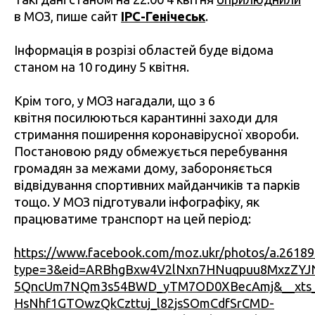
в МОЗ, пише сайт
ІРС-Генічеськ
.
Інформація в розрізі областей буде відома
станом на 10 годину 5 квітня.
Крім того, у МОЗ нагадали, що з 6
квітня посилюються карантинні заходи для
стримання поширення коронавірусної хвороби.
Постановою ряду обмежується перебування
громадян за межами дому, забороняється
відвідування спортивних майданчиків та парків
тощо. У МОЗ підготували інфографіку, як
працюватиме транспорт на цей період:
https://www.facebook.com/moz.ukr/photos/a.261
type=3&eid=ARBhgBxw4V2lNxn7HNuqpuu8MxzZYJN4
5QncUm7NQm3s54BWD_yTM7OD0XBecAmj&__xts__
HsNhf1GTOwzQkCzttuj_l82jsSOmCdfSrCMD-