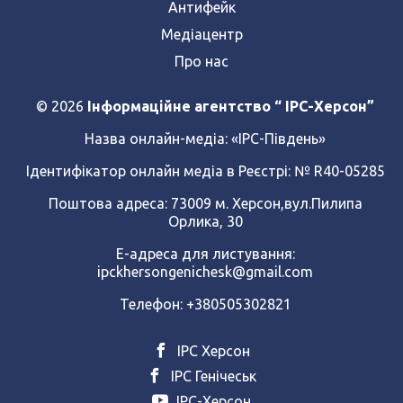
Антифейк
Медіацентр
Про нас
© 2026
Інформаційне агентство “ IPC-Херсон”
Назва онлайн-медіа:
«ІРС-Південь»
Ідентифікатор онлайн медіа в Реєстрі: № R40-05285
Поштова адреса: 73009 м. Херсон,вул.Пилипа
Орлика, 30
Е-адреса для листування:
ipckhersongenichesk@gmail.com
Телефон: +380505302821
ІРС Херсон
ІРС Генічеськ
ІРС-Херсон