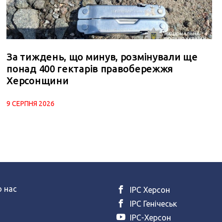
За тиждень, що минув, розмінували ще
понад 400 гектарів правобережжя
Херсонщини
9 СЕРПНЯ 2026
 нас
ІРС Херсон
ІРС Генічеськ
ІРС-Херсон