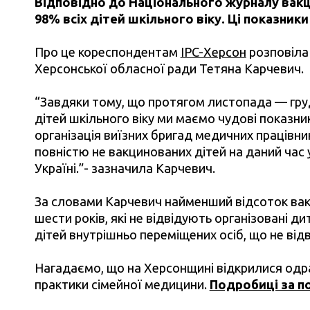
Відповідно до Національного журналу вакци
98% всіх дітей шкільного віку. Ці показники
Про це кореспондентам
IPC-Херсон
розповіла
Херсонської обласної ради Тетяна
Карчевич
.
“Завдяки тому, що протягом листопада — гру
дітей шкільного віку ми маємо чудові показни
організація виїзних бригад медичних працівни
повністю не вакцинованих дітей на даний час 
Україні.”- зазначила
Карчевич
.
За словами
Карчевич
найменший відсоток вакц
шести років, які не відвідують організовані 
дітей внутрішньо переміщених осіб, що не від
Нагадаємо, що на Херсонщині відкрилися одра
практики сімейної медицини.
Подробиці за п