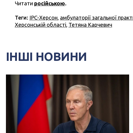
Читати
російською
.
Теги:
IPC-Херсон
,
амбулаторії загальної прак
Херсонській області
,
Тетяна Карчевич
ІНШІ НОВИНИ