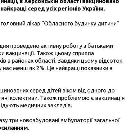
нації, в Херсонській області вакциновано
 найкращі серед усіх регіонів України.
 головний лікар “Обласного будинку дитини”
дня проведено активну роботу з батьками
ки вакцинації. Також цьому сприяла
ків в районах області. Завдяки цьому відсоток
у нас менш як 2%. Це найкращі показники в
инованих серед дітей віком від одного до
дитячі колективи. Також проблемою є вакцинація
відують медичних закладів.
зу три новозбудовані амбулаторії загальної
осиланням
.