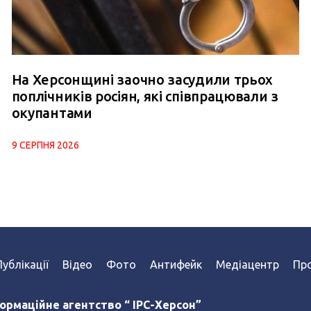
На Херсонщині заочно засудили трьох
поплічників росіян, які співпрацювали з
окупантами
9 СЕРПНЯ 2026
Публікації
Відео
Фото
Антифейк
Медіацентр
Про
ормаційне агентство “ IPC-Херсон”