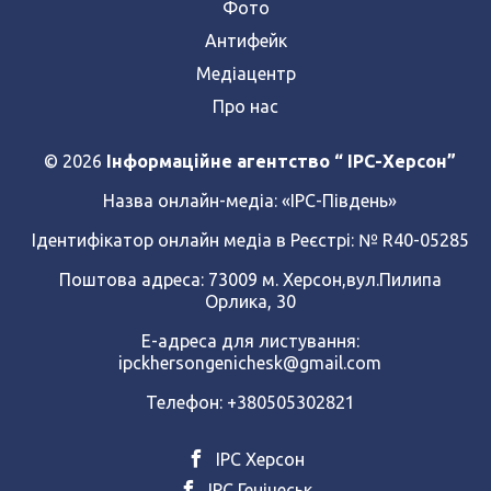
Фото
Антифейк
Медіацентр
Про нас
© 2026
Інформаційне агентство “ IPC-Херсон”
Назва онлайн-медіа:
«ІРС-Південь»
Ідентифікатор онлайн медіа в Реєстрі: № R40-05285
Поштова адреса: 73009 м. Херсон,вул.Пилипа
Орлика, 30
Е-адреса для листування:
ipckhersongenichesk@gmail.com
Телефон: +380505302821
ІРС Херсон
ІРС Генічеськ