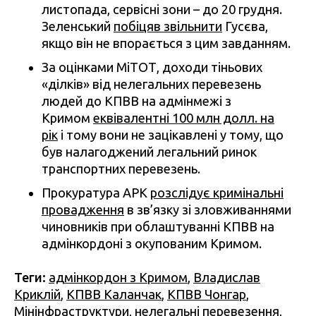
листопада, сервісні зони – до 20 грудня.
Зеленський
побіцяв звільнити
Гусєва,
якщо він не впорається з цим завданням.
За оцінками МіТОТ, доходи тіньових
«ділків» від нелегальних перевезень
людей до КПВВ на адмінмежі з
Кримом
еквівалентні 100 млн долл. на
рік
і тому вони не зацікавлені у тому, що
був налагоджений легальний ринок
транспортних перевезень.
Прокуратура АРК
розслідує кримінальні
провадження
в зв’язку зі зловживаннями
чиновників при облаштуванні КПВВ на
адмінкордоні з окупованим Кримом.
Теги:
адмінкордон з Кримом
,
Владислав
Криклій
,
КПВВ Каланчак
,
КПВВ Чонгар
,
Мінінфраструктури
,
нелегальні перевезення
,