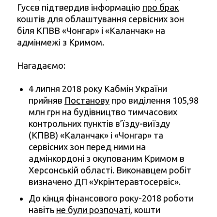
Гусєв підтвердив інформацію
про брак
коштів
для облаштування сервісних зон
біля КПВВ «Чонгар» і «Каланчак» на
адмінмежі з Кримом.
Нагадаємо:
4 липня 2018 року Кабмін України
прийняв
Постанову
про виділення 105,98
млн грн на будівництво тимчасових
контрольних пунктів в’їзду-виїзду
(КПВВ) «Каланчак» і «Чонгар» та
сервісних зон перед ними на
адмінкордоні з окупованим Кримом в
Херсонській області. Виконавцем робіт
визначено ДП «Укрінтеравтосервіс».
До кінця фінансового року-2018 роботи
навіть
не були розпочаті,
кошти