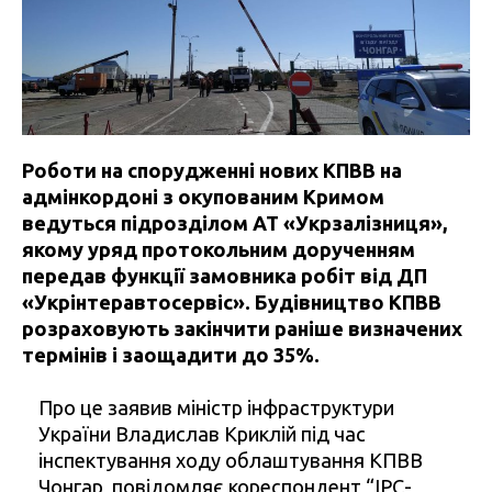
Роботи на спорудженні нових КПВВ на
адмінкордоні з окупованим Кримом
ведуться підрозділом АТ «Укрзалізниця»,
якому уряд протокольним дорученням
передав функції замовника робіт від ДП
«Укрінтеравтосервіс». Будівництво КПВВ
розраховують закінчити раніше визначених
термінів і заощадити до 35%.
Про це заявив міністр інфраструктури
України Владислав Криклій під час
інспектування ходу облаштування КПВВ
Чонгар, повідомляє кореспондент
“IРС-