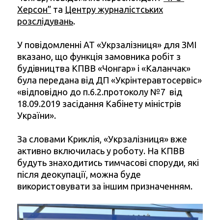
Херсон”
та
Центру журналістських
розслідувань
.
У повідомленні АТ «Укрзалізниця» для ЗМІ
вказано, що функція замовника робіт з
будівництва КПВВ «Чонгар» і «Каланчак»
була передана від ДП «Укрінтеравтосервіс»
«відповідно до п.6.2.протоколу №7 від
18.09.2019 засідання Кабінету міністрів
України».
За словами Криклія, «Укрзалізниця» вже
активно включилась у роботу. На КПВВ
будуть знаходитись тимчасові споруди, які
після деокупації, можна буде
використовувати за іншим призначенням.