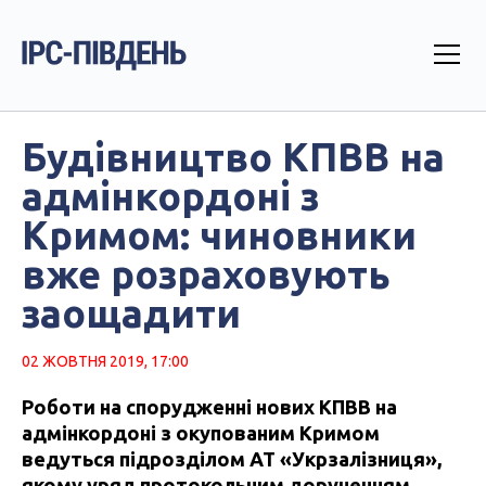
Будівництво КПВВ на
адмінкордоні з
Кримом: чиновники
вже розраховують
заощадити
02 ЖОВТНЯ 2019, 17:00
Роботи на спорудженні нових КПВВ на
адмінкордоні з окупованим Кримом
ведуться підрозділом АТ «Укрзалізниця»,
якому уряд протокольним дорученням