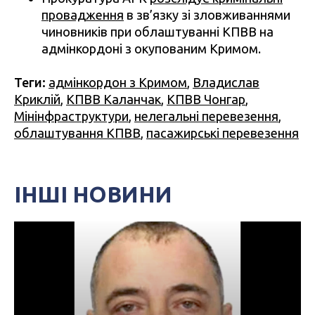
провадження
в зв’язку зі зловживаннями
чиновників при облаштуванні КПВВ на
адмінкордоні з окупованим Кримом.
Теги:
адмінкордон з Кримом
,
Владислав
Криклій
,
КПВВ Каланчак
,
КПВВ Чонгар
,
Мінінфраструктури
,
нелегальні перевезення
,
облаштування КПВВ
,
пасажирські перевезення
ІНШІ НОВИНИ