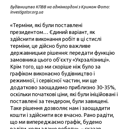
Будівництво КПВВ на адмінкордоні з Кримом Фото:
investigator.org.ua
«Терміни, які були поставлені
президентом… Єдиний варіант, як
здійснити виконання робіт в ці стислі
терміни, це дійсно було важливе
державницьке рішення: передати функцію
замовника цього об’єкту «Укрзалізниці».
Крім того, що ми скоріше ніж було за
графіком виконаємо будівництво і
режимної, і сервісної частин, ми ще
додатково заощадимо приблизно 30-35%,
оскільки початкові ціни, які були ініційовані і
поставлені за тендером, були завищені.
Таке рішення дозволяє нам і заощадити
кошти і здійснити все вчасно. Рано радіти,
що ми випереджаємо графік, будемо
радіти, коли здамо роботу», – сказав