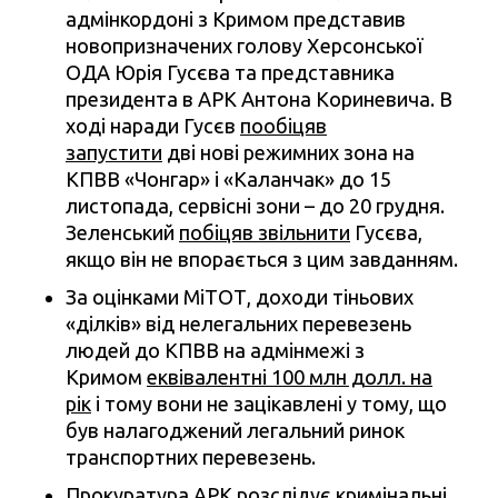
адмінкордоні з Кримом представив
новопризначених голову Херсонської
ОДА Юрія Гусєва та представника
президента в АРК Антона Кориневича. В
ході наради Гусєв
пообіцяв
запустити
дві нові режимних зона на
КПВВ «Чонгар» і «Каланчак» до 15
листопада, сервісні зони – до 20 грудня.
Зеленський
побіцяв звільнити
Гусєва,
якщо він не впорається з цим завданням.
За оцінками МіТОТ, доходи тіньових
«ділків» від нелегальних перевезень
людей до КПВВ на адмінмежі з
Кримом
еквівалентні 100 млн долл. на
рік
і тому вони не зацікавлені у тому, що
був налагоджений легальний ринок
транспортних перевезень.
Прокуратура АРК
розслідує кримінальні