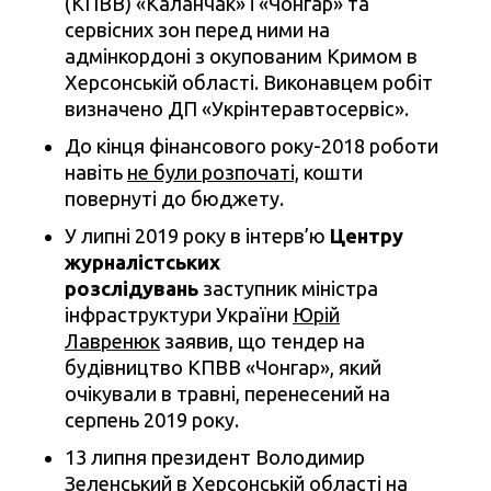
(КПВВ) «Каланчак» і «Чонгар» та
сервісних зон перед ними на
адмінкордоні з окупованим Кримом в
Херсонській області. Виконавцем робіт
визначено ДП «Укрінтеравтосервіс».
До кінця фінансового року-2018 роботи
навіть
не були розпочаті,
кошти
повернуті до бюджету.
У липні 2019 року в інтерв’ю
Центру
журналістських
розслідувань
заступник міністра
інфраструктури України
Юрій
Лавренюк
заявив, що тендер на
будівництво КПВВ «Чонгар», який
очікували в травні, перенесений на
серпень 2019 року.
13 липня президент Володимир
Зеленський в Херсонській області на