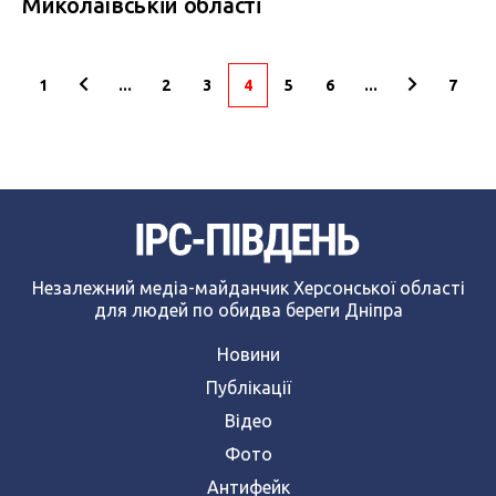
Миколаївській області
1
...
2
3
4
5
6
...
7
Незалежний медіа-майданчик Херсонської області
для людей по обидва береги Дніпра
Новини
Публікації
Відео
Фото
Антифейк