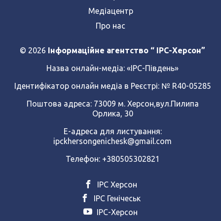
Медіацентр
Про нас
© 2026
Інформаційне агентство “ IPC-Херсон”
Назва онлайн-медіа:
«ІРС-Південь»
Ідентифікатор онлайн медіа в Реєстрі: № R40-05285
Поштова адреса: 73009 м. Херсон,вул.Пилипа
Орлика, 30
Е-адреса для листування:
ipckhersongenichesk@gmail.com
Телефон: +380505302821
ІРС Херсон
ІРС Генічеськ
ІРС-Херсон