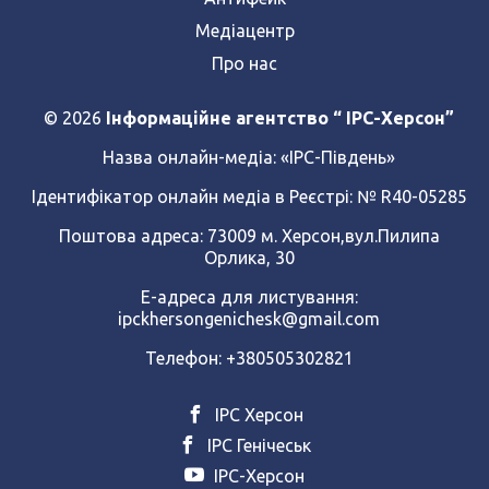
Медіацентр
Про нас
© 2026
Інформаційне агентство “ IPC-Херсон”
Назва онлайн-медіа:
«ІРС-Південь»
Ідентифікатор онлайн медіа в Реєстрі: № R40-05285
Поштова адреса: 73009 м. Херсон,вул.Пилипа
Орлика, 30
Е-адреса для листування:
ipckhersongenichesk@gmail.com
Телефон: +380505302821
ІРС Херсон
ІРС Генічеськ
ІРС-Херсон