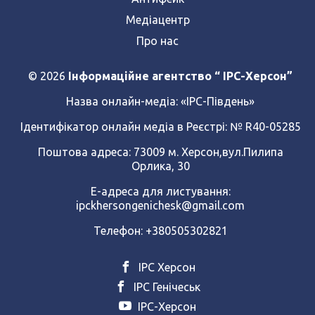
Медіацентр
Про нас
© 2026
Інформаційне агентство “ IPC-Херсон”
Назва онлайн-медіа:
«ІРС-Південь»
Ідентифікатор онлайн медіа в Реєстрі: № R40-05285
Поштова адреса: 73009 м. Херсон,вул.Пилипа
Орлика, 30
Е-адреса для листування:
ipckhersongenichesk@gmail.com
Телефон: +380505302821
ІРС Херсон
ІРС Генічеськ
ІРС-Херсон