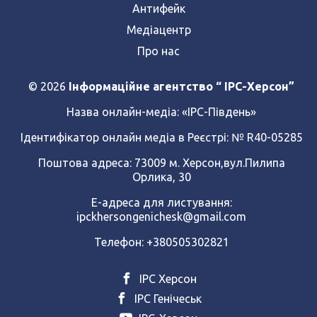
Антифейк
Медіацентр
Про нас
© 2026
Інформаційне агентство “ IPC-Херсон”
Назва онлайн-медіа:
«ІРС-Південь»
Ідентифікатор онлайн медіа в Реєстрі: № R40-05285
Поштова адреса: 73009 м. Херсон,вул.Пилипа
Орлика, 30
Е-адреса для листування:
ipckhersongenichesk@gmail.com
Телефон: +380505302821
ІРС Херсон
ІРС Генічеськ