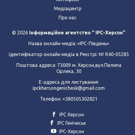
Медіацентр
Про нас
© 2026
Інформаційне агентство “ IPC-Херсон”
Назва онлайн-медіа:
«ІРС-Південь»
Ідентифікатор онлайн медіа в Реєстрі: № R40-05285
Поштова адреса: 73009 м. Херсон,вул.Пилипа
Орлика, 30
Е-адреса для листування:
ipckhersongenichesk@gmail.com
Телефон: +380505302821
ІРС Херсон
ІРС Генічеськ
ІРС-Херсон