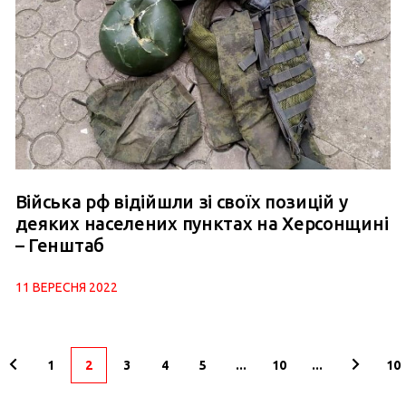
Війська рф відійшли зі своїх позицій у
деяких населених пунктах на Херсонщині
– Генштаб
11 ВЕРЕСНЯ 2022
1
2
3
4
5
...
10
...
10