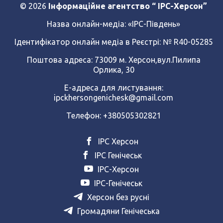
© 2026
Інформаційне агентство “ IPC-Херсон”
Назва онлайн-медіа:
«ІРС-Південь»
Ідентифікатор онлайн медіа в Реєстрі: № R40-05285
Поштова адреса: 73009 м. Херсон,вул.Пилипа
Орлика, 30
Е-адреса для листування:
ipckhersongenichesk@gmail.com
Телефон: +380505302821
ІРС Херсон
ІРС Генічеськ
ІРС-Херсон
ІРС-Генічеськ
Херсон без русні
Громадяни Генічеська