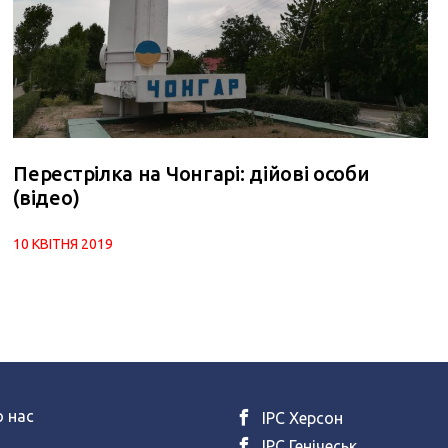
Перестрілка на Чонгарі: дійові особи
(відео)
10 КВІТНЯ 2019
 нас
ІРС Херсон
ІРС Генічеськ