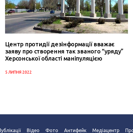
Центр протидії дезінформації вважає
заяву про створення так званого “уряду”
Херсонської області маніпуляцією
5 ЛИПНЯ 2022
Публікації
Відео
Фото
Антифейк
Медіацентр
Про