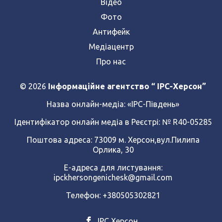
Відео
Фото
Антифейк
Медіацентр
Про нас
© 2026
Інформаційне агентство “ IPC-Херсон”
Назва онлайн-медіа:
«ІРС-Південь»
Ідентифікатор онлайн медіа в Реєстрі: № R40-05285
Поштова адреса: 73009 м. Херсон,вул.Пилипа
Орлика, 30
Е-адреса для листування:
ipckhersongenichesk@gmail.com
Телефон: +380505302821
ІРС Херсон