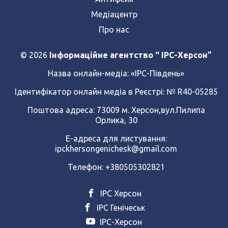
Медіацентр
Про нас
© 2026
Інформаційне агентство “ IPC-Херсон”
Назва онлайн-медіа:
«ІРС-Південь»
Ідентифікатор онлайн медіа в Реєстрі: № R40-05285
Поштова адреса: 73009 м. Херсон,вул.Пилипа
Орлика, 30
Е-адреса для листування:
ipckhersongenichesk@gmail.com
Телефон: +380505302821
ІРС Херсон
ІРС Генічеськ
ІРС-Херсон