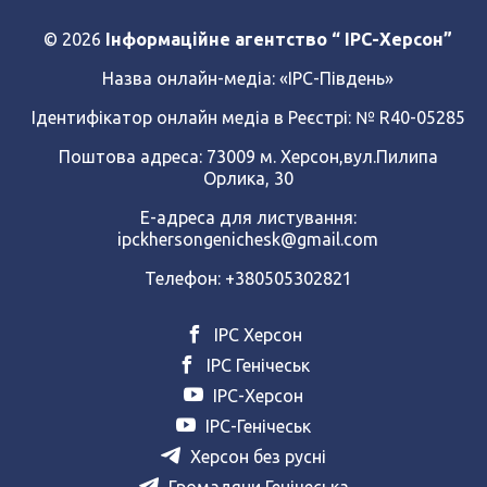
© 2026
Інформаційне агентство “ IPC-Херсон”
Назва онлайн-медіа:
«ІРС-Південь»
Ідентифікатор онлайн медіа в Реєстрі: № R40-05285
Поштова адреса: 73009 м. Херсон,вул.Пилипа
Орлика, 30
Е-адреса для листування:
ipckhersongenichesk@gmail.com
Телефон: +380505302821
ІРС Херсон
ІРС Генічеськ
ІРС-Херсон
ІРС-Генічеськ
Херсон без русні