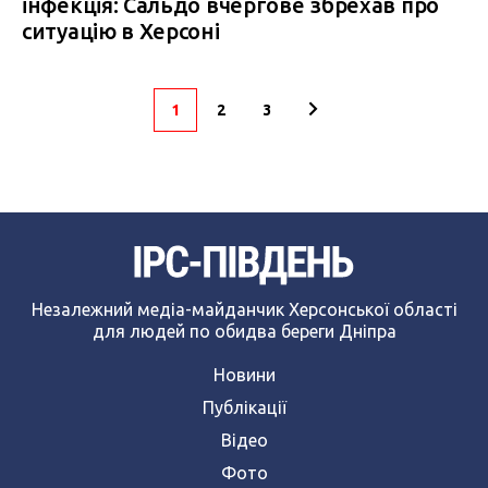
інфекція: Сальдо вчергове збрехав про
ситуацію в Херсоні
1
2
3
Незалежний медіа-майданчик Херсонської області
для людей по обидва береги Дніпра
Новини
Публікації
Відео
Фото