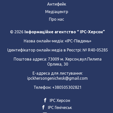
Антифейк
Медіацентр
Про нас
© 2026
Інформаційне агентство “ IPC-Херсон”
Назва онлайн-медіа:
«ІРС-Південь»
Ідентифікатор онлайн медіа в Реєстрі: № R40-05285
Поштова адреса: 73009 м. Херсон,вул.Пилипа
Орлика, 30
Е-адреса для листування:
ipckhersongenichesk@gmail.com
Телефон: +380505302821
ІРС Херсон
ІРС Генічеськ