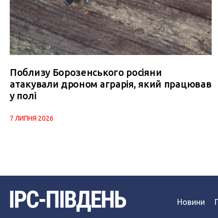
Поблизу Борозенського росіяни
атакували дроном аграрія, який працював
у полі
7 ЛИПНЯ 2026
Новини