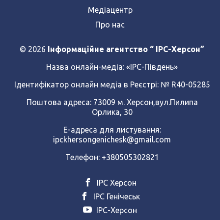
Медіацентр
Про нас
© 2026
Інформаційне агентство “ IPC-Херсон”
Назва онлайн-медіа:
«ІРС-Південь»
Ідентифікатор онлайн медіа в Реєстрі: № R40-05285
Поштова адреса: 73009 м. Херсон,вул.Пилипа
Орлика, 30
Е-адреса для листування:
ipckhersongenichesk@gmail.com
Телефон: +380505302821
ІРС Херсон
ІРС Генічеськ
ІРС-Херсон