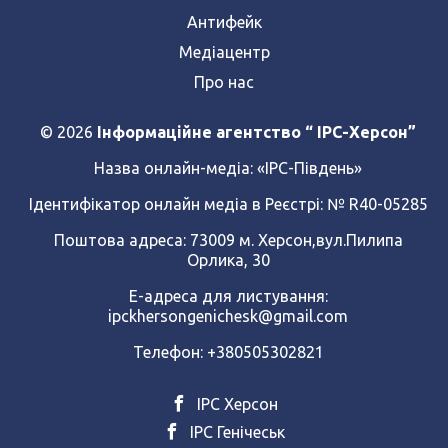
Антифейк
Медіацентр
Про нас
© 2026
Інформаційне агентство “ IPC-Херсон”
Назва онлайн-медіа:
«ІРС-Південь»
Ідентифікатор онлайн медіа в Реєстрі: № R40-05285
Поштова адреса: 73009 м. Херсон,вул.Пилипа
Орлика, 30
Е-адреса для листування:
ipckhersongenichesk@gmail.com
Телефон: +380505302821
ІРС Херсон
ІРС Генічеськ