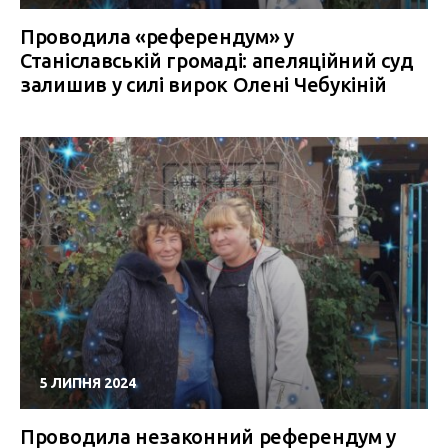
Проводила «референдум» у
Станіславській громаді: апеляційний суд
залишив у силі вирок Олені Чебукіній
5 ЛИПНЯ 2024
Проводила незаконний референдум у