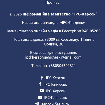
Про нас
© 2026
Інформаційне агентство “ IPC-Херсон”
Назва онлайн-медіа:
«ІРС-Південь»
Ідентифікатор онлайн медіа в Реєстрі: № R40-05285
Поштова адреса: 73009 м. Херсон,вул.Пилипа
Орлика, 30
Е-адреса для листування:
ipckhersongenichesk@gmail.com
Телефон: +380505302821
ІРС Херсон
ІРС Генічеськ
ІРС-Херсон
ІРС-Генічеськ
Херсон без русні