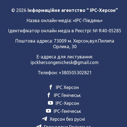
© 2026
Інформаційне агентство “ IPC-Херсон”
Назва онлайн-медіа:
«ІРС-Південь»
Ідентифікатор онлайн медіа в Реєстрі: № R40-05285
Поштова адреса: 73009 м. Херсон,вул.Пилипа
Орлика, 30
Е-адреса для листування:
ipckhersongenichesk@gmail.com
Телефон: +380505302821
ІРС Херсон
ІРС Генічеськ
ІРС-Херсон
ІРС-Генічеськ
Херсон без русні