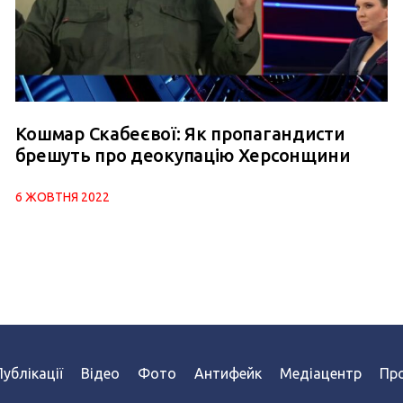
Кошмар Скабеєвої: Як пропагандисти
брешуть про деокупацію Херсонщини
6 ЖОВТНЯ 2022
Публікації
Відео
Фото
Антифейк
Медіацентр
Про