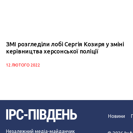
ЗМІ розгледіли лобі Сергія Козиря у зміні
керівництва херсонської поліції
12 ЛЮТОГО 2022
Новини
Незалежний медіа-майданчик