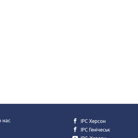
 нас
ІРС Херсон
ІРС Генічеськ