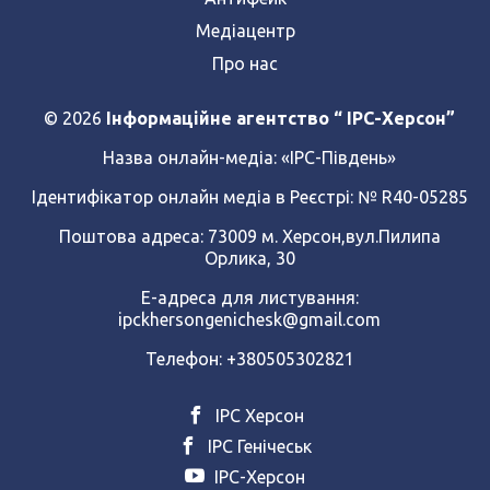
Медіацентр
Про нас
© 2026
Інформаційне агентство “ IPC-Херсон”
Назва онлайн-медіа:
«ІРС-Південь»
Ідентифікатор онлайн медіа в Реєстрі: № R40-05285
Поштова адреса: 73009 м. Херсон,вул.Пилипа
Орлика, 30
Е-адреса для листування:
ipckhersongenichesk@gmail.com
Телефон: +380505302821
ІРС Херсон
ІРС Генічеськ
ІРС-Херсон