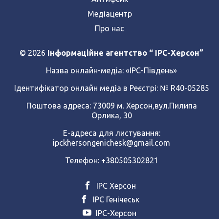
Медіацентр
Про нас
© 2026
Інформаційне агентство “ IPC-Херсон”
Назва онлайн-медіа:
«ІРС-Південь»
Ідентифікатор онлайн медіа в Реєстрі: № R40-05285
Поштова адреса: 73009 м. Херсон,вул.Пилипа
Орлика, 30
Е-адреса для листування:
ipckhersongenichesk@gmail.com
Телефон: +380505302821
ІРС Херсон
ІРС Генічеськ
ІРС-Херсон