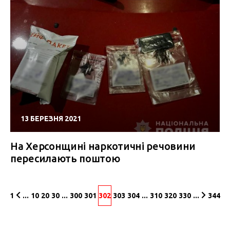
13 БЕРЕЗНЯ 2021
На Херсонщині наркотичні речовини
пересилають поштою
1
...
10
20
30
...
300
301
302
303
304
...
310
320
330
...
344